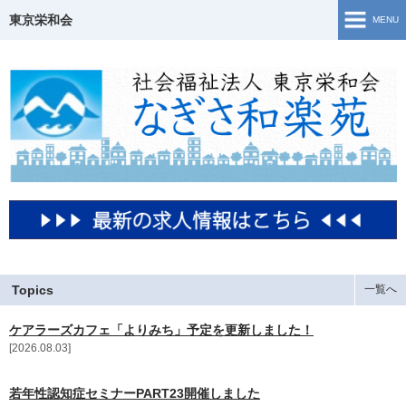
東京栄和会
MENU
TOP
介護保険事業
ご相談窓口・支援事業
障害福祉サービス
若年性認知症について
生活・活動の様子
Topics
一覧へ
ケアラーズカフェ「よりみち」予定を更新しました！
地域共生
2026.08.03
Topics
若年性認知症セミナーPART23開催しました