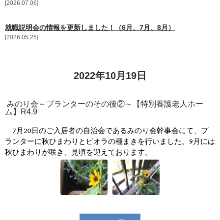
2026.07.06
更新情報
就職説明会の情報を更新しました！（6月、7月、8月）
施設紹介
2026.05.25
採用情報
2022年10月19日
ボランティアしてみませんか
みのり会～プランターのその後②～【特別養護老人ホー
相談窓口一覧
ム】R4.9
月
日のご
入居者の自治会である
みのり会幹事会にて、プ
7
20
利用対象者一覧
ランターに秋ひまわりとビオラの種まきを行いました。
月には
9
秋ひまわりが咲き、見頃を迎えております。