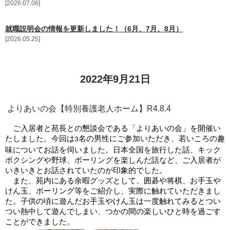
2026.07.06
更新情報
就職説明会の情報を更新しました！（6月、7月、8月）
施設紹介
2026.05.25
採用情報
2022年9月21日
ボランティアしてみませんか
よりあいの会【特別養護老人ホーム】R4.8.4
相談窓口一覧
ご入居者と苑長との懇談会である「よりあいの会」を開催い
たしました。今回は
名の男性にご参加いただき、若いころの趣
利用対象者一覧
3
味についてお話を伺いました。日本全国を旅行した話、キック
ボクシングや野球、ボーリングを楽しんだ話など、ご入居者が
いきいきとお話されていたのが印象的でした。
また、苑内にある余暇グッズとして、囲碁や将棋、お手玉や
けん玉、ボーリング等をご紹介し、実際に触れていただきまし
た。子供の頃に遊んだお手玉やけん玉は一度触れてみるとつい
つい熱中して遊んでしまい、つかの間の楽しいひと時を過ごす
ことができました。