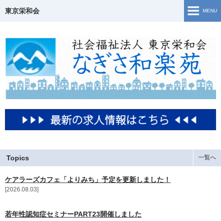
東京栄和会
MENU
TOP
介護保険事業
ご相談窓口・支援事業
障害福祉サービス
若年性認知症について
生活・活動の様子
Topics
一覧へ
ケアラーズカフェ「よりみち」予定を更新しました！
地域共生
2026.08.03
Topics
若年性認知症セミナーPART23開催しました