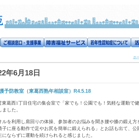
ホ
22年6月18日
護予防教室（東葛西熟年相談室）R4.5.18
営東葛西
1
丁目住宅の集会室で「
家でも！公園でも！気軽な運動で
しました。
ルを利用し肩回りの体操、参加者のお悩みを聞き腰や膝の鍛え方
椅子に座る動作で足やお尻を簡単に鍛えられる」とお話も出て、公
主にならずに運動を続けられると感じました。