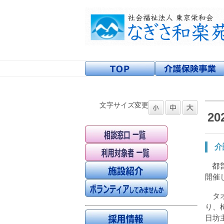
文字サイズ変更
20
介
都
開催
タオ
り、
日坊