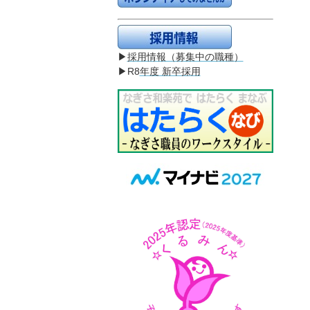
▶
採用情報（募集中の職種）
▶R8
年度 新卒採用