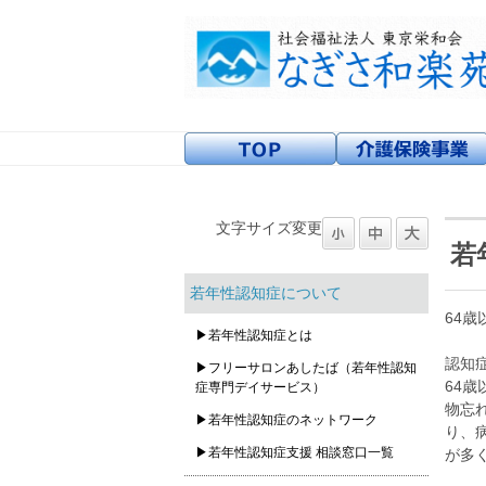
文字サイズ変更
若
若年性認知症について
64
▶若年性認知症とは
認知
▶フリーサロンあしたば（若年性認知
64
症専門デイサービス）
物忘
▶若年性認知症のネットワーク
り、
▶若年性認知症支援 相談窓口一覧
が多