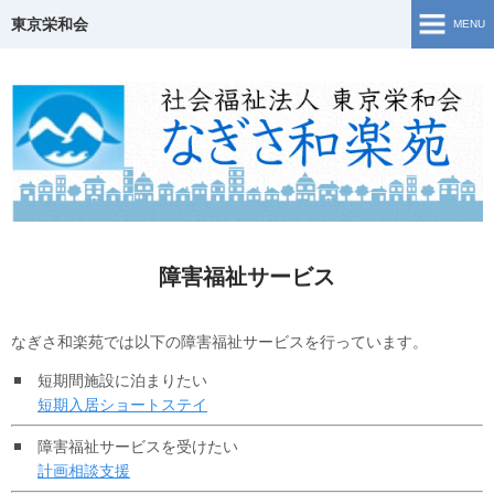
東京栄和会
MENU
TOP
介護保険事業
ご相談窓口・支援事業
障害福祉サービス
障害福祉サービス
若年性認知症について
なぎさ和楽苑では以下の障害福祉サービスを行っています。
生活・活動の様子
短期間施設に泊まりたい
短期入居ショートステイ
地域共生
障害福祉サービスを受けたい
Topics
計画相談支援