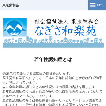
東京栄和会
MENU
TOP
介護保険事業
ご相談窓口・支援事業
障害福祉サービス
若年性認知症とは
若年性認知症について
65歳未満で発症する認知症の総称を言います。
生活・活動の様子
厚生労働科学研究によると、日本の若年性認知症患者数は約3万8千
人と算出されています。
表に全年齢層の認知症と若年性認知症の原因の内訳を示します。
地域共生
若年性認知症のうち最も頻度が多いのは血管性認知症,それに続いて
アルツハイマー病となっています。
Topics
血管性認知症の多くは長期療養病院やリハビリテーション施設で過
ごしており、一般の外来診療で診察される場面は少ないと思われま