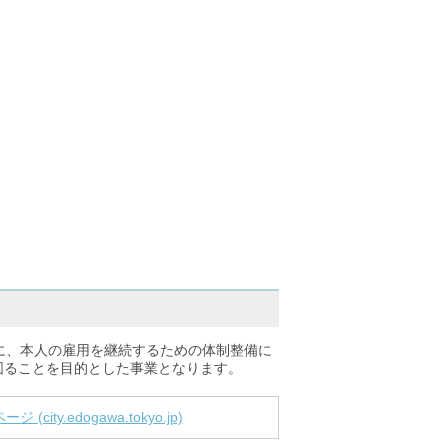
に、本人の雇用を継続するための体制整備に
図ることを目的とした事業となります。
y.edogawa.tokyo.jp)