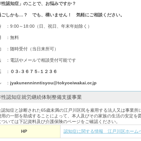
年性認知症」のことで、お悩みですか？
過ごしかも…？ でも、構いません！ 気軽にご相談ください。
 ：9:00～18:00（日、祝日、年末年始除く）
用 ：無料
約 ：随時受付（当日来所可）
法 ：電話やメールで相談受付可能です
話 ：
０３-３６７５-１２３６
ル ：
jyakunenninntisyou@tokyoeiwakai.or.jp
年性認知症就労継続体制整備支援事業
性認知症と診断された65歳未満の江戸川区民を雇用する法人又は事業所
費用の一部を助成することによって、本人及びその家族の生活の安定を
については下記資料及び介護保険のページをご確認ください。
HP
認知症に関する情報 江戸川区ホームページ (cit