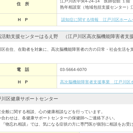
江戸川区中央4-24-14 医師会館 １階
住 所
熟年相談室（地域包括支援センター）
H P
認知症に関する情報 江戸川区ホームページ (ci
域活動支援センターはるえ野 （江戸川区高次脳機能障害者支
川区在住、在勤者を対象に、高次脳機能障害者の方の日常・社会生活を
。
電 話
03-5664-6070
H P
高次脳機能障害者支援事業 江戸川区ホームページ 
戸川区健康サポートセンター
症全般に関する相談、心の健康相談などを行っています。
い合わせは、各健康サポートセンターの保健師へご連絡下さい。
、『物忘れ相談』では、気になる症状の方に専門医が個別に相談をお受