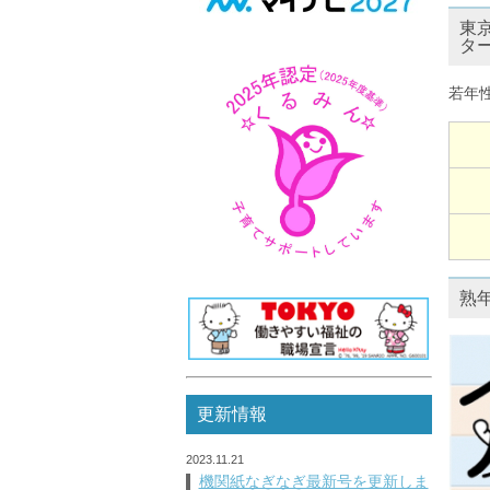
東
タ
若年
熟
更新情報
2023.11.21
機関紙なぎなぎ最新号を更新しま