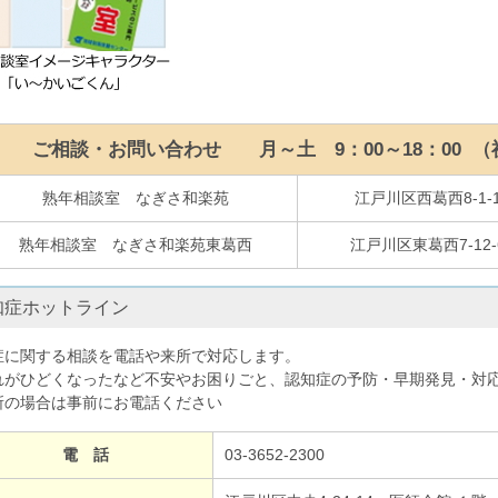
ご相談・お問い合わせ 月～土 9：00～18：00 （祝祭
熟年相談室 なぎさ和楽苑
江戸川区西葛西8-1-
熟年相談室 なぎさ和楽苑東葛西
江戸川区東葛西7-12-
知症ホットライン
症に関する相談を電話や来所で対応します。
れがひどくなったなど不安やお困りごと、認知症の予防・早期発見・対
所の場合は事前にお電話ください
電 話
03-3652-2300