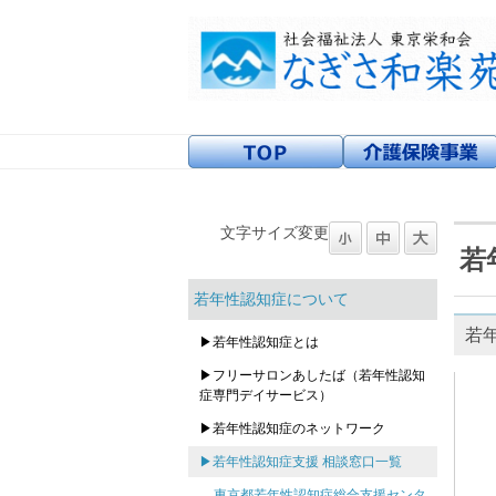
文字サイズ変更
若
若年性認知症について
若
▶若年性認知症とは
▶フリーサロンあしたば（若年性認知
症専門デイサービス）
▶若年性認知症のネットワーク
▶若年性認知症支援 相談窓口一覧
東京都若年性認知症総合支援センタ