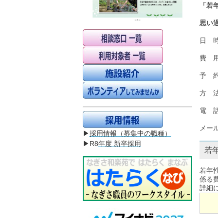
「若
思い
日 時
費 
予 
方 
電 
メー
▶
採用情報（募集中の職種）
▶R8
年度 新卒採用
若
若年
係る
詳細