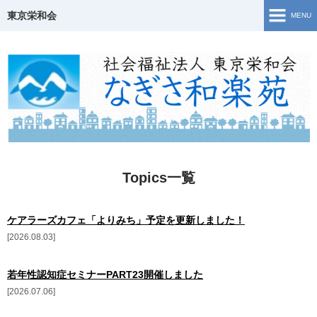
東京栄和会
MENU
TOP
介護保険事業
ご相談窓口・支援事業
障害福祉サービス
Topics一覧
若年性認知症について
ケアラーズカフェ「よりみち」予定を更新しました！
生活・活動の様子
2026.08.03
地域共生
若年性認知症セミナーPART23開催しました
2026.07.06
Topics