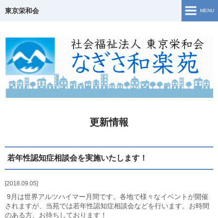
東京栄和会
MENU
TOP
介護保険事業
ご相談窓口・支援事業
障害福祉サービス
更新情報
若年性認知症について
生活・活動の様子
若年性認知症相談会を実施いたします！
地域共生
2018.09.05
9月は世界アルツハイマー月間です。各地で様々なイベントが開催
Topics
されますが、当苑では若年性認知症相談会などを行います。お時間
のある方、お待ちしております！