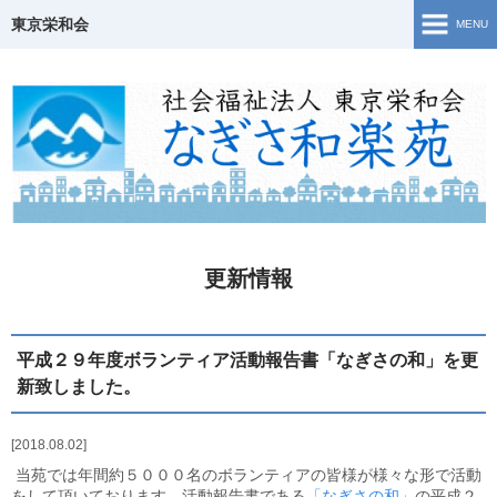
東京栄和会
MENU
TOP
介護保険事業
ご相談窓口・支援事業
障害福祉サービス
更新情報
若年性認知症について
生活・活動の様子
平成２９年度ボランティア活動報告書「なぎさの和」を更
新致しました。
地域共生
2018.08.02
Topics
当苑では年間約５０００名のボランティアの皆様が様々な形で活動
をして頂いております。活動報告書である
「なぎさの和」
の平成２