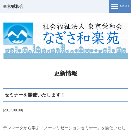
東京栄和会
MENU
TOP
介護保険事業
ご相談窓口・支援事業
障害福祉サービス
更新情報
若年性認知症について
生活・活動の様子
セミナーを開催いたします！
地域共生
2017.09.09
Topics
デンマークから学ぶ「ノーマリゼーションセミナー」を開催いたし