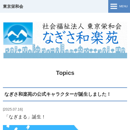
東京栄和会
MENU
TOP
介護保険事業
ご相談窓口・支援事業
障害福祉サービス
Topics
若年性認知症について
生活・活動の様子
なぎさ和楽苑の公式キャラクターが誕生しました！
地域共生
2025.07.16
「なぎまる」誕生！
Topics