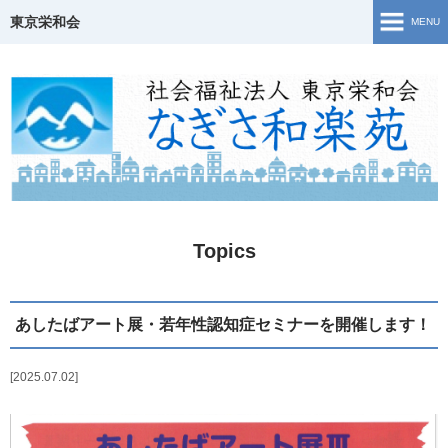
東京栄和会
MENU
TOP
介護保険事業
ご相談窓口・支援事業
障害福祉サービス
Topics
若年性認知症について
生活・活動の様子
あしたばアート展・若年性認知症セミナーを開催します！
地域共生
2025.07.02
Topics