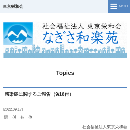
東京栄和会
MENU
TOP
介護保険事業
ご相談窓口・支援事業
障害福祉サービス
Topics
若年性認知症について
生活・活動の様子
感染症に関するご報告（9/16付）
地域共生
2022.09.17
関 係 各 位
Topics
社会福祉法人東京栄和会