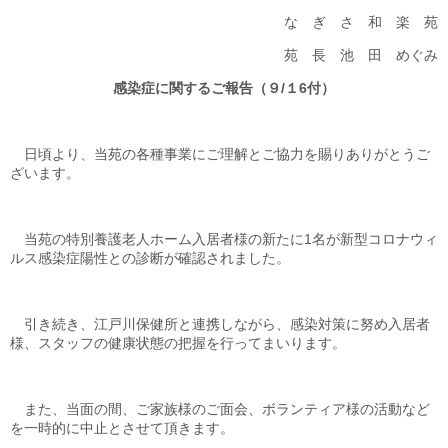
更新情報
な ぎ さ 和 楽 苑
苑 長 池 田 めぐみ
施設紹介
感染症に関するご報告（９
/
１
6
付）
採用情報
日頃より、当苑の各種事業にご理解とご協力を賜りありがとうご
ボランティアしてみませんか
ざいます。
相談窓口一覧
当苑の特別養護老人ホーム入居者様の新たに
1
名が新型コロナウィ
ルス感染症陽性との診断が確認されました。
利用対象者一覧
引き続き、江戸川保健所と連携しながら、感染対策に努め入居者
様、スタッフの健康状態の把握を行ってまいります。
また、当面の間、ご家族様のご面会、ボランティア様の活動など
を一時的に中止とさせて頂きます。