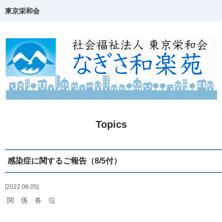
東京栄和会
TOP
介護保険事業
ご相談窓口・支援事業
障害福祉サービス
Topics
若年性認知症について
生活・活動の様子
感染症に関するご報告（8/5付）
地域共生
2022.08.05
関 係 各 位
Topics