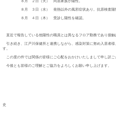
８月 ２日（火） 同居家族が陽性。
８月 ３日（水） 発熱以外の風邪症状あり。抗原検査陽
８月 ４日（木） 受診し陽性を確認。
直近で報告している他陽性の職員とは異なるフロア勤務であり接触
引き続き、江戸川保健所と連携しながら、感染対策に努め入居者様
す。
この度の件では関係の皆様にご心配をおかけいたしまして申し訳ご
今後とも皆様のご理解とご協力をよろしくお願い申し上げます。
〇お問い
な ぎ さ 和
電