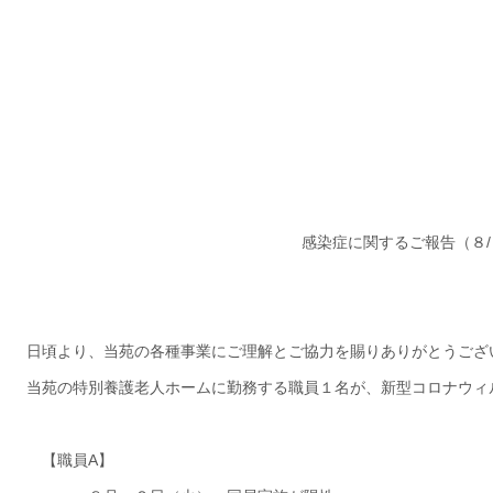
更新情報
施設紹介
採用情報
ボランティアしてみませんか
相談窓口一覧
感染症に関するご報告（８
/
利用対象者一覧
日頃より、当苑の各種事業にご理解とご協力を賜りありがとうござ
当苑の特別養護老人ホームに勤務する職員１名が、新型コロナウィ
【職員
A
】