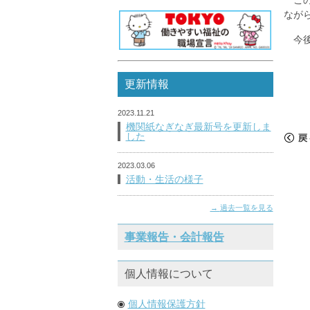
なが
今後
更新情報
2023.11.21
機関紙なぎなぎ最新号を更新しま
した
«
戻
2023.03.06
活動・生活の様子
過去一覧を見る
事業報告・会計報告
個人情報について
個人情報保護方針