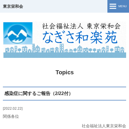
東京栄和会
MENU
TOP
介護保険事業
ご相談窓口・支援事業
障害福祉サービス
Topics
若年性認知症について
生活・活動の様子
感染症に関するご報告（2/22付）
地域共生
2022.02.22
関係各位
Topics
社会福祉法人東京栄和会