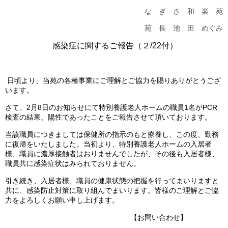
更新情報
な ぎ さ 和 楽 苑
苑 長 池 田 めぐみ
施設紹介
感染症に関するご報告（２
/22
付）
採用情報
日頃より、当苑の各種事業にご理解とご協力を賜りありがとうござ
ボランティアしてみませんか
います。
さて、
2
月
8
日のお知らせにて特別養護老人ホームの職員
1
名が
PCR
相談窓口一覧
検査の結果、陽性であったことをご報告させて頂いております。
当該職員につきましては保健所の指示のもと療養し、この度、勤務
利用対象者一覧
に復帰をいたしました。当初より、特別養護老人ホームの入居者
様、職員に濃厚接触者はおりませんでしたが、その後も入居者様、
職員共に感染症状はみられておりません。
引き続き、入居者様、職員の健康状態の把握を行ってまいりますと
共に、感染防止対策に取り組んでまいります。皆様のご理解とご協
力をよろしくお願い申し上げます。
【お問い合わせ】