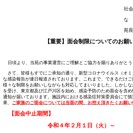
更新情報
社
な
施設紹介
苑
採用情報
【重要】面会制限についてのお願
ボランティアしてみませんか
日頃より、当苑の事業運営にご理解とご協力を賜りありがとう
相談窓口一覧
さて、皆様もすでにご承知の通り、新型コロナウイルス（オミ
な感染報告が連日報道されております。これまで、できるだけご
利用対象者一覧
様々な制限をお願いしながらも対応してまいりました。しかしな
を受け、東京都及び江戸川区を始め、感染予防のため面会を含め
通知が届いております。施設内における感染症対策委員会にて慎
果、
ご家族のご面会については当面の間、お控え頂きたくお願い
【面会中止期間】
令和４年２月１日（火）～