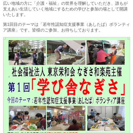
広い地域の方に「介護・福祉」の世界を理解していただき、誰もが
更新情報
支えあい生活していく地域にするための学びと参加の場として開講
いたします。
施設紹介
第1回目のテーマは「若年性認知症支援事業（あしたば）ボランティ
ア講座」です。皆様のご参加、お待ちしております。
採用情報
ボランティアしてみませんか
相談窓口一覧
利用対象者一覧