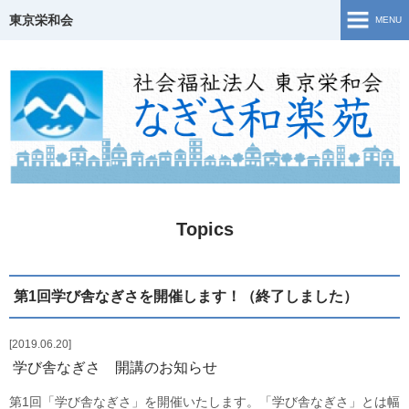
東京栄和会
MENU
TOP
介護保険事業
ご相談窓口・支援事業
障害福祉サービス
Topics
若年性認知症について
生活・活動の様子
第1回学び舎なぎさを開催します！（終了しました）
地域共生
2019.06.20
学び舎なぎさ 開講のお知らせ
Topics
第1回「学び舎なぎさ」を開催いたします。「学び舎なぎさ」とは幅